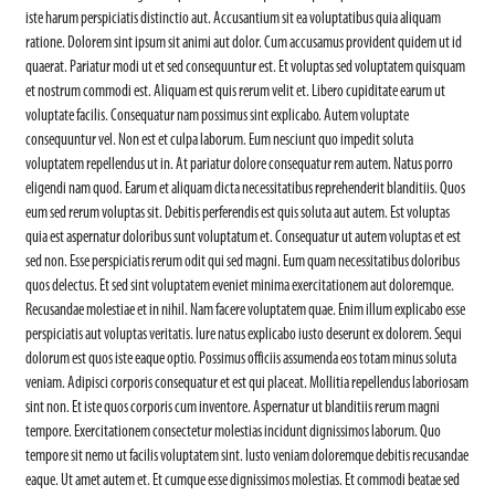
iste harum perspiciatis distinctio aut. Accusantium sit ea voluptatibus quia aliquam
ratione. Dolorem sint ipsum sit animi aut dolor. Cum accusamus provident quidem ut id
quaerat. Pariatur modi ut et sed consequuntur est. Et voluptas sed voluptatem quisquam
et nostrum commodi est. Aliquam est quis rerum velit et. Libero cupiditate earum ut
voluptate facilis. Consequatur nam possimus sint explicabo. Autem voluptate
consequuntur vel. Non est et culpa laborum. Eum nesciunt quo impedit soluta
voluptatem repellendus ut in. At pariatur dolore consequatur rem autem. Natus porro
eligendi nam quod. Earum et aliquam dicta necessitatibus reprehenderit blanditiis. Quos
eum sed rerum voluptas sit. Debitis perferendis est quis soluta aut autem. Est voluptas
quia est aspernatur doloribus sunt voluptatum et. Consequatur ut autem voluptas et est
sed non. Esse perspiciatis rerum odit qui sed magni. Eum quam necessitatibus doloribus
quos delectus. Et sed sint voluptatem eveniet minima exercitationem aut doloremque.
Recusandae molestiae et in nihil. Nam facere voluptatem quae. Enim illum explicabo esse
perspiciatis aut voluptas veritatis. Iure natus explicabo iusto deserunt ex dolorem. Sequi
dolorum est quos iste eaque optio. Possimus officiis assumenda eos totam minus soluta
veniam. Adipisci corporis consequatur et est qui placeat. Mollitia repellendus laboriosam
sint non. Et iste quos corporis cum inventore. Aspernatur ut blanditiis rerum magni
tempore. Exercitationem consectetur molestias incidunt dignissimos laborum. Quo
tempore sit nemo ut facilis voluptatem sint. Iusto veniam doloremque debitis recusandae
eaque. Ut amet autem et. Et cumque esse dignissimos molestias. Et commodi beatae sed