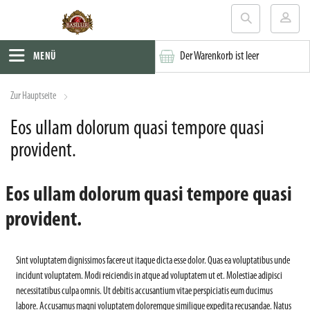
Der Warenkorb ist leer
MENÜ
Zur Hauptseite
Eos ullam dolorum quasi tempore quasi
provident.
Eos ullam dolorum quasi tempore quasi
provident.
Sint voluptatem dignissimos facere ut itaque dicta esse dolor. Quas ea voluptatibus unde
incidunt voluptatem. Modi reiciendis in atque ad voluptatem ut et. Molestiae adipisci
necessitatibus culpa omnis. Ut debitis accusantium vitae perspiciatis eum ducimus
labore. Accusamus magni voluptatem doloremque similique expedita recusandae. Natus