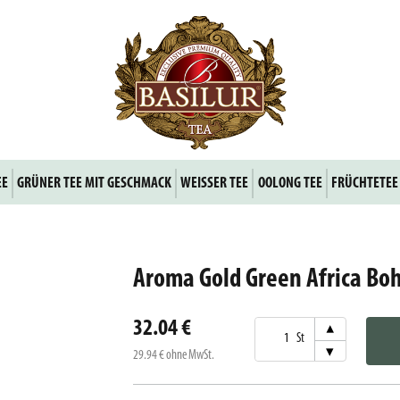
EE
GRÜNER TEE MIT GESCHMACK
WEISSER TEE
OOLONG TEE
FRÜCHTETEE
Aroma Gold Green Africa Bo
32.04 €
▾
St
▾
29.94 €
ohne MwSt.