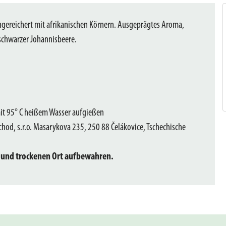
angereichert mit afrikanischen Körnern. Ausgeprägtes Aroma,
chwarzer Johannisbeere.
it 95° C heißem Wasser aufgießen
od, s.r.o. Masarykova 235, 250 88 Čelákovice, Tschechische
 und trockenen Ort aufbewahren.