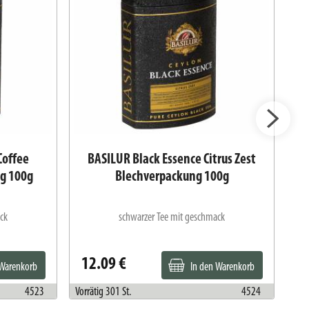
Coffee
BASILUR Black Essence Citrus Zest
B
g 100g
Blechverpackung 100g
ck
schwarzer Tee mit geschmack
12.09 €
1
 Warenkorb
In den Warenkorb
4523
Vorrätig 301 St.
4524
Vorr