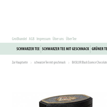
Großhandel
AGB
Impressum
Über uns
Über Tee
SCHWARZER TEE
SCHWARZER TEE MIT GESCHMACK
GRÜNER T
Zur Hauptseite
schwarzer Tee mit geschmack
BASILUR Black Essence Chocolat