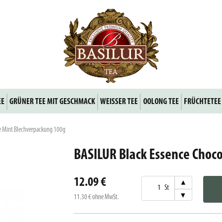
EE
GRÜNER TEE MIT GESCHMACK
WEISSER TEE
OOLONG TEE
FRÜCHTETEE
e Mint Blechverpackung 100g
BASILUR Black Essence Choc
12.09 €
▾
St
▾
11.30 €
ohne MwSt.