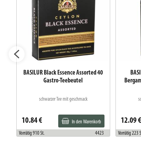
st
BASILUR Black Essence Assorted 40
BASI
Gastro-Teebeutel
Bergam
schwarzer Tee mit geschmack
s
10.84 €
12.09 
In den Warenkorb
524
Vorrätig 910 St.
4423
Vorrätig 223 S