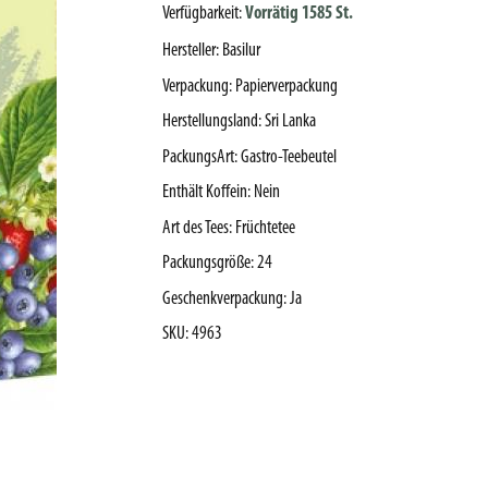
Verfügbarkeit:
Vorrätig 1585 St.
Hersteller
:
Basilur
Verpackung
:
Papierverpackung
Herstellungsland
:
Sri Lanka
PackungsArt
:
Gastro-Teebeutel
Enthält Koffein
:
Nein
Art des Tees
:
Früchtetee
Packungsgröße
:
24
Geschenkverpackung
:
Ja
SKU
:
4963