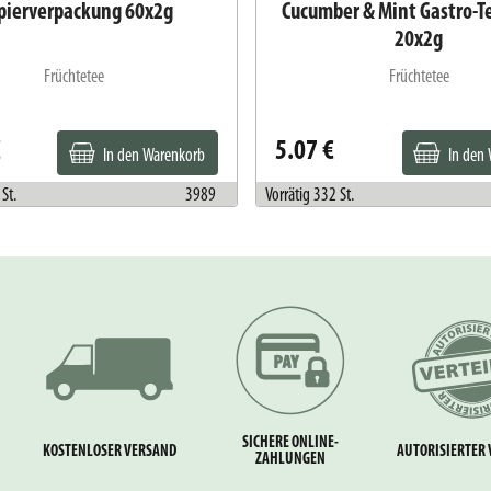
pierverpackung 60x2g
Cucumber & Mint Gastro-T
20x2g
Früchtetee
Früchtetee
€
5.07 €
In den Warenkorb
In den
St.
3989
Vorrätig 332 St.
SICHERE ONLINE-
KOSTENLOSER VERSAND
AUTORISIERTER 
ZAHLUNGEN