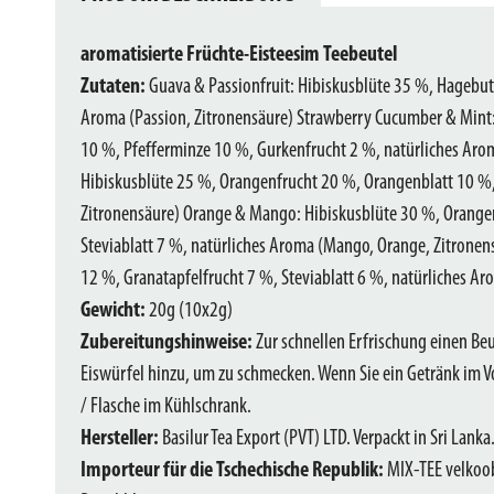
aromatisierte Früchte-Eisteesim Teebeutel
Zutaten:
Guava & Passionfruit: Hibiskusblüte 35 %, Hagebut
Aroma (Passion, Zitronensäure) Strawberry Cucumber & Mint:
10 %, Pfefferminze 10 %, Gurkenfrucht 2 %, natürliches Aro
Hibiskusblüte 25 %, Orangenfrucht 20 %, Orangenblatt 10 %, 
Zitronensäure) Orange & Mango: Hibiskusblüte 30 %, Orange
Steviablatt 7 %, natürliches Aroma (Mango, Orange, Zitrone
12 %, Granatapfelfrucht 7 %, Steviablatt 6 %, natürliches Ar
Gewicht:
20g (10x2g)
Zubereitungshinweise:
Zur schnellen Erfrischung einen Be
Eiswürfel hinzu, um zu schmecken. Wenn Sie ein Getränk im Vo
/ Flasche im Kühlschrank.
Hersteller:
Basilur Tea Export (PVT) LTD. Verpackt in Sri Lanka
Importeur für die Tschechische Republik:
MIX-TEE velkoob