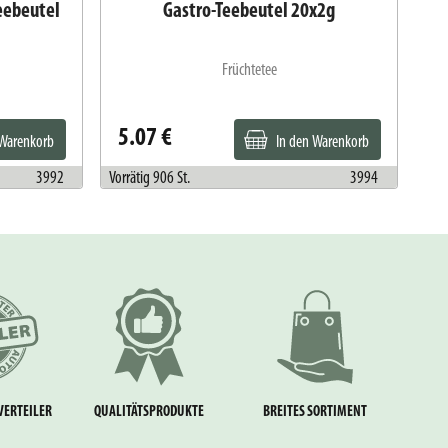
eebeutel
Gastro-Teebeutel 20x2g
Früchtetee
5.07 €
5
 Warenkorb
In den Warenkorb
3992
Vorrätig 906 St.
3994
Vorr
VERTEILER
QUALITÄTSPRODUKTE
BREITES SORTIMENT