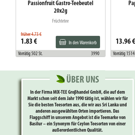
Passionfruit Gastro-Teebeutel
Pa
20x2g
Früchtetee
früher 4.73 €
1.83 €
13.96 
b
In den Warenkorb
988
Vorrätig 502 St.
3990
Vorrätig 1514 
ÜBER UNS
In der Firma MIX-TEE Groβhandel GmbH, die auf dem
Markt schon seit dem Jahr 1990 tätig ist, wählen wir für
Sie die besten Teesorten aus, die wir aus Sri Lanka und
anderen ausgewählten Orten importieren. Das
Flaggschiff in unserem Angebot ist die Teemarke von
Basilur – ein Synonym für Ceylon Teesorten von einer
außerordentlichen Qualität.