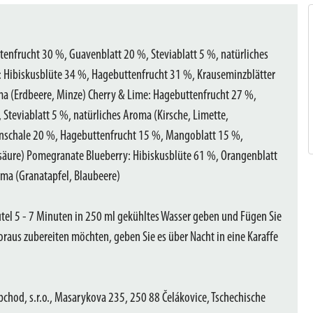
tenfrucht 30 %, Guavenblatt 20 %, Steviablatt 5 %, natürliches
 Hibiskusblüte 34 %, Hagebuttenfrucht 31 %, Krauseminzblätter
ma (Erdbeere, Minze) Cherry & Lime: Hagebuttenfrucht 27 %,
Steviablatt 5 %, natürliches Aroma (Kirsche, Limette,
nschale 20 %, Hagebuttenfrucht 15 %, Mangoblatt 15 %,
nsäure) Pomegranate Blueberry: Hibiskusblüte 61 %, Orangenblatt
oma (Granatapfel, Blaubeere)
utel 5 - 7 Minuten in 250 ml gekühltes Wasser geben und Fügen Sie
raus zubereiten möchten, geben Sie es über Nacht in eine Karaffe
.
chod, s.r.o., Masarykova 235, 250 88 Čelákovice, Tschechische