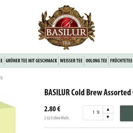
EE
GRÜNER TEE MIT GESCHMACK
WEISSER TEE
OOLONG TEE
FRÜCHTETEE
2g
BASILUR Cold Brew Assorted
2.80 €
▾
St
▾
2.62 €
ohne MwSt.