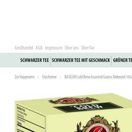
Großhandel
AGB
Impressum
Über uns
Über Tee
SCHWARZER TEE
SCHWARZER TEE MIT GESCHMACK
GRÜNER T
Zur Hauptseite
Früchtetee
BASILUR Cold Brew Assorted Gastro-Teebeutel 10x