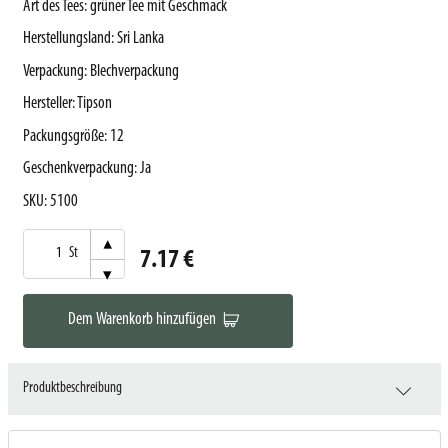
Art des Tees
:
grüner Tee mit Geschmack
Herstellungsland
:
Sri Lanka
Verpackung
:
Blechverpackung
Hersteller
:
Tipson
Packungsgröße
:
12
Geschenkverpackung
:
Ja
SKU
:
5100
▾
St
7.17 €
▾
Dem Warenkorb hinzufügen
Produktbeschreibung