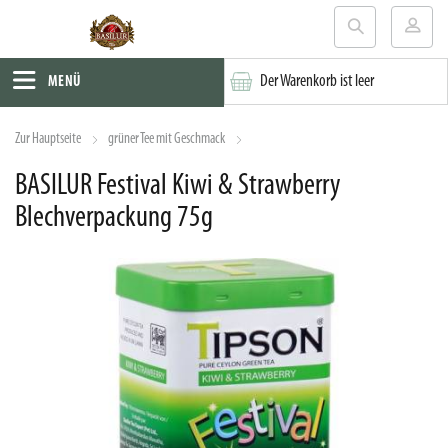
Der Warenkorb ist leer
MENÜ
Zur Hauptseite
grüner Tee mit Geschmack
BASILUR Festival Kiwi & Strawberry
Blechverpackung 75g