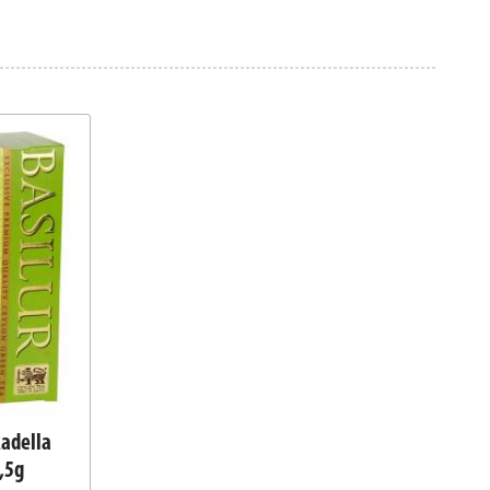
Radella
,5g