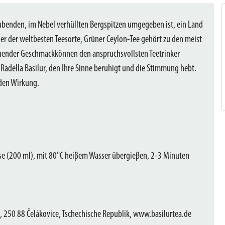
aubenden, im Nebel verhüllten Bergspitzen umgegeben ist, ein Land
er der weltbesten Teesorte, Grüner Ceylon-Tee gehört zu den meist
schender Geschmackkönnen den anspruchsvollsten Teetrinker
 Radella Basilur, den Ihre Sinne beruhigt und die Stimmung hebt.
nden Wirkung.
asse (200 ml), mit 80°C heiβem Wasser übergieβen, 2-3 Minuten
 250 88 Čelákovice, Tschechische Republik, www.basilurtea.de