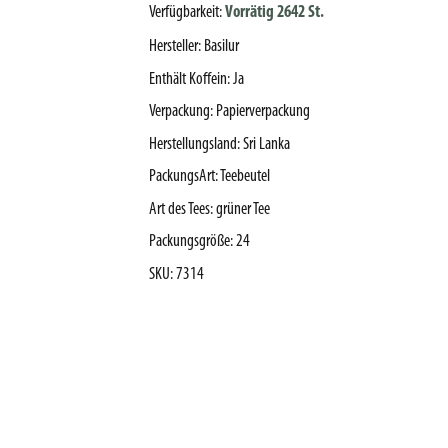
Verfügbarkeit:
Vorrätig 2642 St.
Hersteller
:
Basilur
Enthält Koffein
:
Ja
Verpackung
:
Papierverpackung
Herstellungsland
:
Sri Lanka
PackungsArt
:
Teebeutel
Art des Tees
:
grüner Tee
Packungsgröße
:
24
SKU
:
7314