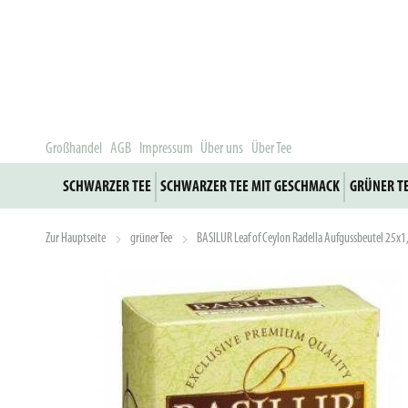
Großhandel
AGB
Impressum
Über uns
Über Tee
SCHWARZER TEE
SCHWARZER TEE MIT GESCHMACK
GRÜNER T
Zur Hauptseite
grüner Tee
BASILUR Leaf of Ceylon Radella Aufgussbeutel 25x1