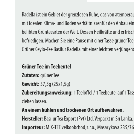
Radella ist ein Gebiet der grenzlosen Ruhe, das von atember
mit idealen Klima- und Boden verhältnissenfür den Anbau ein
belibten Grünteearten der Welt. Dessen Heilkräfte und erfri
befriedigen. Machen Sie eine Pause mit einer Tasse grüner Tee
Grüner Ceylo-Tee Basilur Radella mit einer leichten verjünge
Grüner Tee im Teebeutel
Zutaten:
grüner Tee
Gewicht:
37,5g (25x1,5g)
Zubereitungsanweisung:
1 Teelöffel / 1 Teebeutel auf 1 T
ziehen lassen.
An einem kühlen und trockenen Ort aufbewahren.
Hersteller:
Basilur Tea Export (Pvt) Ltd. Verpackt in Sri Lanka.
Importeur:
MIX-TEE velkoobchod,s.r.o., Masarykova 235/36,