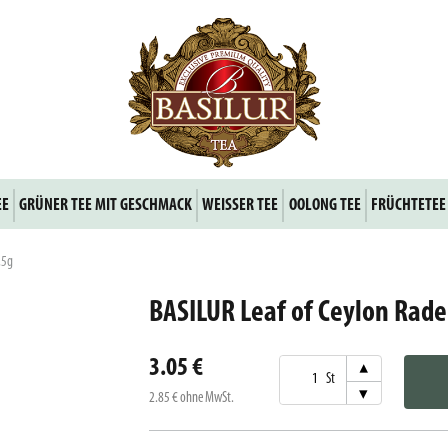
EE
GRÜNER TEE MIT GESCHMACK
WEISSER TEE
OOLONG TEE
FRÜCHTETEE
,5g
BASILUR Leaf of Ceylon Rade
3.05 €
▾
St
▾
2.85 €
ohne MwSt.