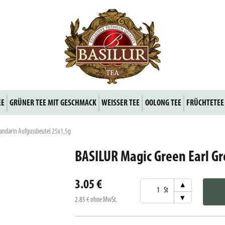
EE
GRÜNER TEE MIT GESCHMACK
WEISSER TEE
OOLONG TEE
FRÜCHTETEE
andarin Aufgussbeutel 25x1,5g
BASILUR Magic Green Earl G
3.05 €
▾
St
▾
2.85 €
ohne MwSt.