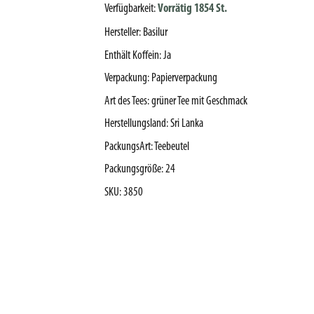
Verfügbarkeit:
Vorrätig 1854 St.
Hersteller
:
Basilur
Enthält Koffein
:
Ja
Verpackung
:
Papierverpackung
Art des Tees
:
grüner Tee mit Geschmack
Herstellungsland
:
Sri Lanka
PackungsArt
:
Teebeutel
Packungsgröße
:
24
SKU
:
3850