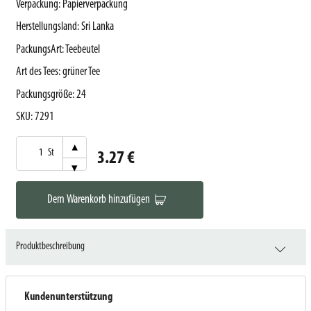
Verpackung
:
Papierverpackung
Herstellungsland
:
Sri Lanka
PackungsArt
:
Teebeutel
Art des Tees
:
grüner Tee
Packungsgröße
:
24
SKU
:
7291
▾
St
3.27 €
▾
Dem Warenkorb hinzufügen
Produktbeschreibung
Kundenunterstützung