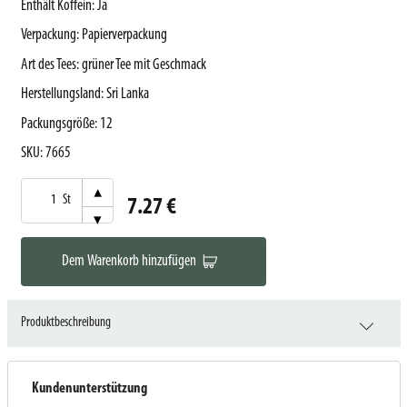
Enthält Koffein
:
Ja
Verpackung
:
Papierverpackung
Art des Tees
:
grüner Tee mit Geschmack
Herstellungsland
:
Sri Lanka
Packungsgröße
:
12
SKU
:
7665
▾
St
7.27 €
▾
Dem Warenkorb hinzufügen
Produktbeschreibung
Kundenunterstützung