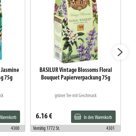
 Jasmine
BASILUR Vintage Blossoms Floral
ng 75g
Bouquet Papierverpackung 75g
ck
grüner Tee mit Geschmack
6.16 €
6
 Warenkorb
In den Warenkorb
4300
Vorrätig 1772 St.
4301
Vorr