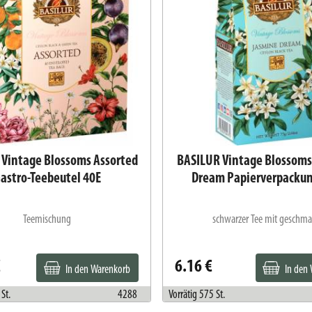
 Vintage Blossoms Assorted
BASILUR Vintage Blossoms
astro-Teebeutel 40E
Dream Papierverpacku
Teemischung
schwarzer Tee mit geschma
€
6.16 €
In den Warenkorb
In den
St.
4288
Vorrätig 575 St.