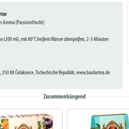
rter
es Aroma (Passionsfrucht)
asse (200 ml), mit 80°C heiβem Wasser übergieβen, 2-3 Minuten
 250 88 Čelákovice, Tschechische Republik, www.basilurtea.de
Zusammenhängend