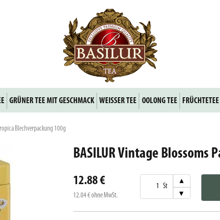
EE
GRÜNER TEE MIT GESCHMACK
WEISSER TEE
OOLONG TEE
FRÜCHTETEE
Tropica Blechverpackung 100g
BASILUR Vintage Blossoms P
12.88 €
▾
St
▾
12.04 €
ohne MwSt.