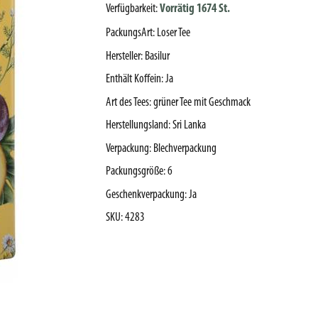
Verfügbarkeit:
Vorrätig 1674 St.
PackungsArt
:
Loser Tee
Hersteller
:
Basilur
Enthält Koffein
:
Ja
Art des Tees
:
grüner Tee mit Geschmack
Herstellungsland
:
Sri Lanka
Verpackung
:
Blechverpackung
Packungsgröße
:
6
Geschenkverpackung
:
Ja
SKU
:
4283