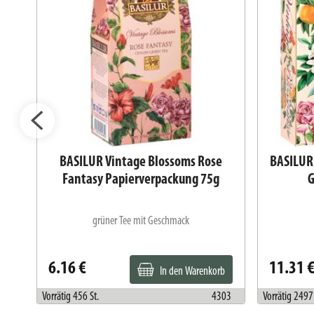
s
BASILUR Vintage Blossoms Rose
BASILUR
Fantasy Papierverpackung 75g
G
grüner Tee mit Geschmack
6.16 €
11.31 
In den Warenkorb
284
Vorrätig 456 St.
4303
Vorrätig 2497 