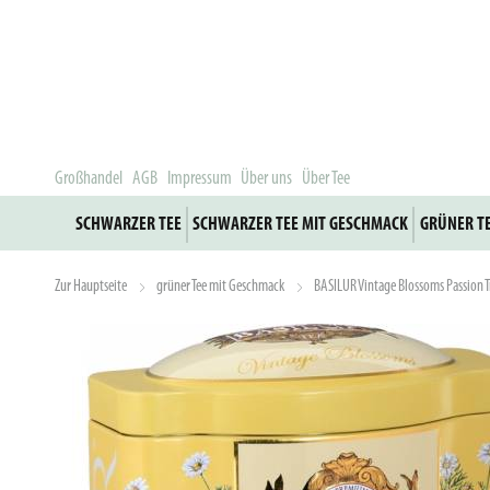
Großhandel
AGB
Impressum
Über uns
Über Tee
SCHWARZER TEE
SCHWARZER TEE MIT GESCHMACK
GRÜNER T
Zur Hauptseite
grüner Tee mit Geschmack
BASILUR Vintage Blossoms Passion 