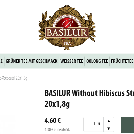
EE
GRÜNER TEE MIT GESCHMACK
WEISSER TEE
OOLONG TEE
FRÜCHTETEE
ro-Teebeutel 20x1,8g
BASILUR Without Hibiscus St
20x1,8g
4.60 €
▾
St
▾
4.30 €
ohne MwSt.