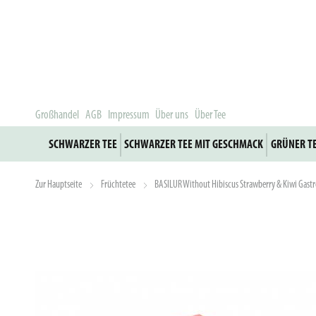
Großhandel
AGB
Impressum
Über uns
Über Tee
SCHWARZER TEE
SCHWARZER TEE MIT GESCHMACK
GRÜNER T
Zur Hauptseite
Früchtetee
BASILUR Without Hibiscus Strawberry & Kiwi Gast