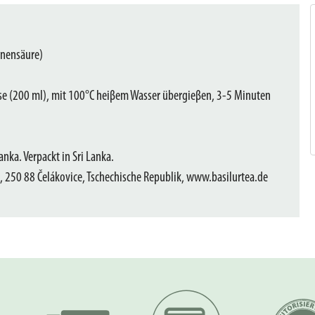
onensäure)
asse (200 ml), mit 100°C heiβem Wasser übergieβen, 3-5 Minuten
anka. Verpackt in Sri Lanka.
 250 88 Čelákovice, Tschechische Republik, www.basilurtea.de