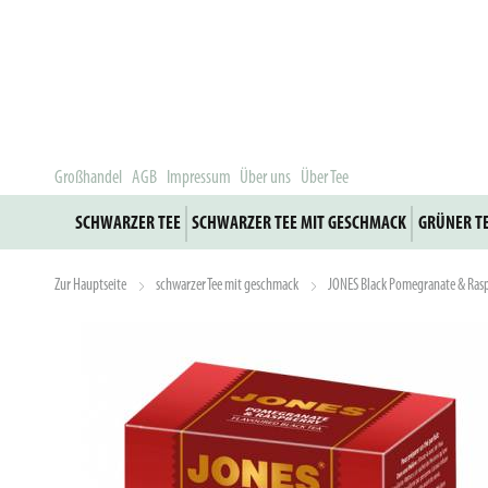
Großhandel
AGB
Impressum
Über uns
Über Tee
SCHWARZER TEE
SCHWARZER TEE MIT GESCHMACK
GRÜNER T
Zur Hauptseite
schwarzer Tee mit geschmack
JONES Black Pomegranate & Rasp