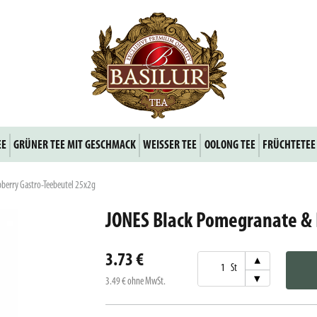
EE
GRÜNER TEE MIT GESCHMACK
WEISSER TEE
OOLONG TEE
FRÜCHTETEE
berry Gastro-Teebeutel 25x2g
JONES Black Pomegranate & 
3.73 €
▾
St
▾
3.49 €
ohne MwSt.