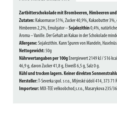
Zartbitterschokolade mit Brombeeren, Himbeeren und
Zutaten:
Kakaomasse 51%, Zucker 40,9%, Kakaobutter 3%, g
Himbeeren 2,2%, Emulgator –
Sojalezithin
0,4%, natürliche
Aroma – Vanille. Der Gehalt an Kakao in der Schokolade min
Allergene:
Sojalezithin. Kann Spuren von Mandeln, Haselnüss
Nettogewicht:
50g
Nährwertangaben per 100g
Energiewert 2149 kJ / 516 kcal
46,9 g, davon Zucker 41,8 g, Eiweiß 6,5 g, Salz 0 g.
Kühl und trocken lagern. Keiner direkten Sonnenstrahl
Hersteller:
T-Severka spol. s r.o., Mlýnské údolí 414, 373 71
Importeur:
MIX-TEE velkoobchod,s.r.o., Masarykova 235/36,