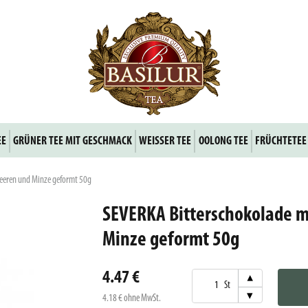
EE
GRÜNER TEE MIT GESCHMACK
WEISSER TEE
OOLONG TEE
FRÜCHTETEE
eeren und Minze geformt 50g
SEVERKA Bitterschokolade 
Minze geformt 50g
4.47 €
▾
St
▾
4.18 €
ohne MwSt.