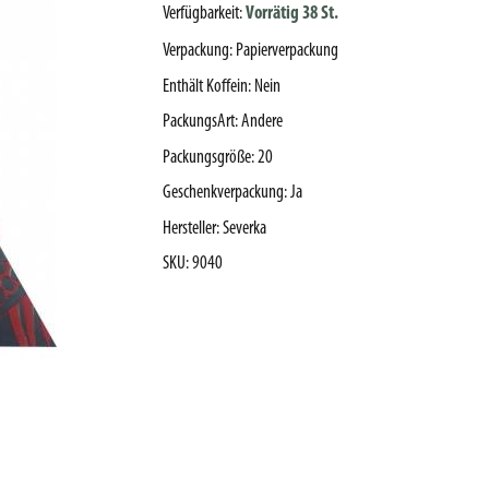
Verfügbarkeit:
Vorrätig 38 St.
Verpackung
:
Papierverpackung
Enthält Koffein
:
Nein
PackungsArt
:
Andere
Packungsgröße
:
20
Geschenkverpackung
:
Ja
Hersteller
:
Severka
SKU
:
9040