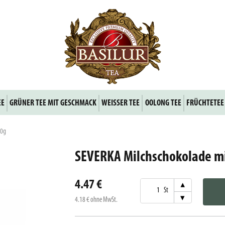
EE
GRÜNER TEE MIT GESCHMACK
WEISSER TEE
OOLONG TEE
FRÜCHTETEE
60g
SEVERKA Milchschokolade m
4.47 €
▾
St
▾
4.18 €
ohne MwSt.