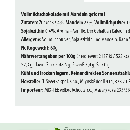
Vollmilchschokolade mit Mandeln geformt
Zutaten:
Zucker 32,4%,
Mandeln
27%,
Vollmilchpulver
16
Sojalezithin
0,4%, Aroma – Vanille. Der Gehalt an Kakao in
Allergene:
Vollmilchpulver, Sojalezithin und Mandeln. Kann 
Nettogewicht:
60g
Nährwertangaben per 100g
Energiewert 2187 kJ / 523 kcal
52,3 g, davon Zucker 48,5 g, Eiweiß 7,4 g, Salz 0 g.
Kühl und trocken lagern. Keiner direkten Sonnenstrahl
Hersteller:
T-Severka spol. s r.o., Mlýnské údolí 414, 373 71
Importeur:
MIX-TEE velkoobchod,s.r.o., Masarykova 235/36,