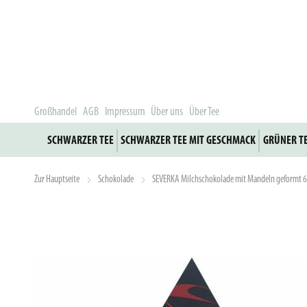
Großhandel
AGB
Impressum
Über uns
Über Tee
SCHWARZER TEE
SCHWARZER TEE MIT GESCHMACK
GRÜNER T
Zur Hauptseite
Schokolade
SEVERKA Milchschokolade mit Mandeln geformt 