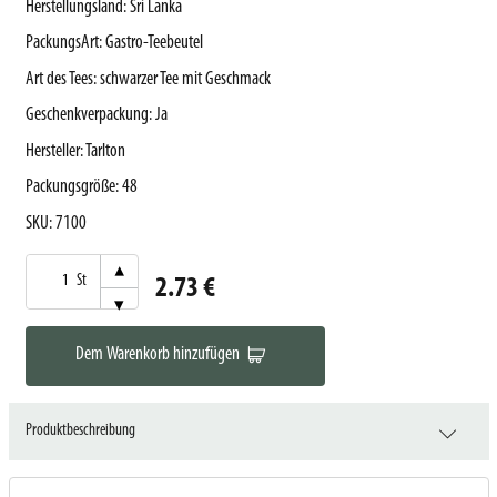
Herstellungsland
:
Sri Lanka
PackungsArt
:
Gastro-Teebeutel
Art des Tees
:
schwarzer Tee mit Geschmack
Geschenkverpackung
:
Ja
Hersteller
:
Tarlton
Packungsgröße
:
48
SKU
:
7100
▾
St
2.73 €
▾
Dem Warenkorb hinzufügen
Produktbeschreibung