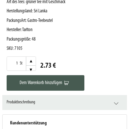
Art des Tees
:
grüner Tee mit Geschmack
Herstellungsland
:
Sri Lanka
PackungsArt
:
Gastro-Teebeutel
Hersteller
:
Tarlton
Packungsgröße
:
48
SKU
:
7105
▾
St
2.73 €
▾
Dem Warenkorb hinzufügen
Produktbeschreibung
Kundenunterstützung