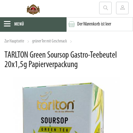
Der Warenkorb ist leer
MENÜ
Zur Hauptseite
grüner Tee mit Geschmack
TARLTON Green Soursop Gastro-Teebeutel
20x1,5g Papierverpackung