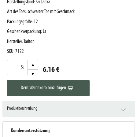
Herstellungsland
:
Sri Lanka
Art des Tees
:
schwarzer Tee mit Geschmack
Packungsgröße
:
12
Geschenkverpackung
:
Ja
Hersteller
:
Tarlton
SKU
:
7122
▾
St
6.16 €
▾
Dem Warenkorb hinzufügen
Produktbeschreibung
Kundenunterstützung