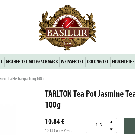
EE
GRÜNER TEE MIT GESCHMACK
WEISSER TEE
OOLONG TEE
FRÜCHTETEE
 Green Tea Blechverpackung 100g
TARLTON Tea Pot Jasmine Te
100g
10.84 €
▾
St
▾
10.13 €
ohne MwSt.