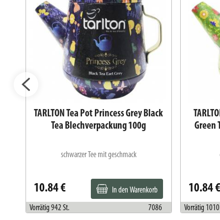
ny
TARLTON Tea Pot Princess Grey Black
TARLTON
g
Tea Blechverpackung 100g
Green 
schwarzer Tee mit geschmack
10.84 €
10.84 
In den Warenkorb
080
Vorrätig 942 St.
7086
Vorrätig 1010 