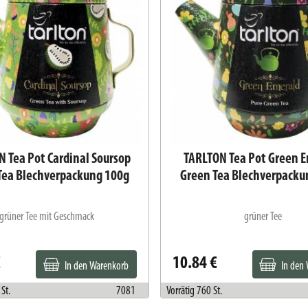
 Tea Pot Cardinal Soursop
TARLTON Tea Pot Green 
Tea Blechverpackung 100g
Green Tea Blechverpacku
grüner Tee mit Geschmack
grüner Tee
€
10.84 €
In den Warenkorb
In den
St.
7081
Vorrätig 760 St.