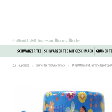
Großhandel
AGB
Impressum
Über uns
Über Tee
SCHWARZER TEE
SCHWARZER TEE MIT GESCHMACK
GRÜNER T
Zur Hauptseite
grüner Tee mit Geschmack
TARLTON Tea Pot Jasmine Teardrops