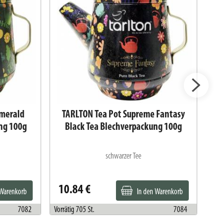
Emerald
TARLTON Tea Pot Supreme Fantasy
T
ng 100g
Black Tea Blechverpackung 100g
schwarzer Tee
10.84 €
1
 Warenkorb
In den Warenkorb
7082
Vorrätig 705 St.
7084
Vorr