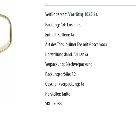
Verfügbarkeit:
Vorrätig 1025 St.
PackungsArt
:
Loser Tee
Enthält Koffein
:
Ja
Art des Tees
:
grüner Tee mit Geschmack
Herstellungsland
:
Sri Lanka
Verpackung
:
Blechverpackung
Packungsgröße
:
12
Geschenkverpackung
:
Ja
Hersteller
:
Tarlton
SKU
:
7083