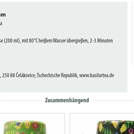
ken
a
asse (200 ml), mit 80°C heiβem Wasser übergieβen, 2-3 Minuten
 250 88 Čelákovice, Tschechische Republik, www.basilurtea.de
Zusammenhängend