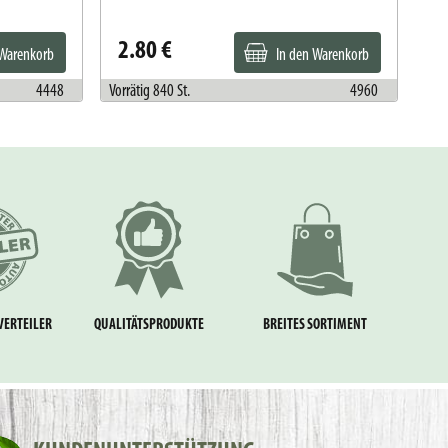
2.80 €
5
 Warenkorb
In den Warenkorb
4448
Vorrätig 840 St.
4960
Vorr
VERTEILER
QUALITÄTSPRODUKTE
BREITES SORTIMENT