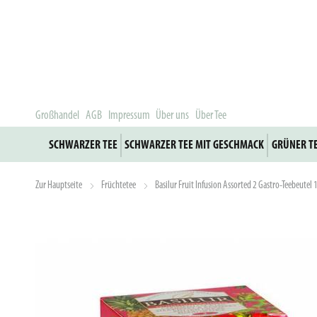
Großhandel
AGB
Impressum
Über uns
Über Tee
SCHWARZER TEE
SCHWARZER TEE MIT GESCHMACK
GRÜNER T
Zur Hauptseite
Früchtetee
Basilur Fruit Infusion Assorted 2 Gastro-Teebeutel