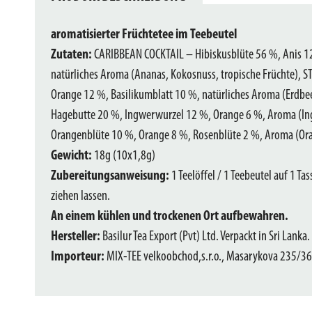
aromatisierter Früchtetee im Teebeutel
Zutaten:
CARIBBEAN COCKTAIL – Hibiskusblüte 56 %, Anis 12
natürliches Aroma (Ananas, Kokosnuss, tropische Früchte),
Orange 12 %, Basilikumblatt 10 %, natürliches Aroma (Erdbe
Hagebutte 20 %, Ingwerwurzel 12 %, Orange 6 %, Aroma (In
Orangenblüte 10 %, Orange 8 %, Rosenblüte 2 %, Aroma (Ora
Gewicht:
18g (10x1,8g)
Zubereitungsanweisung:
1 Teelöffel / 1 Teebeutel auf 1 T
ziehen lassen.
An einem kühlen und trockenen Ort aufbewahren.
Hersteller:
Basilur Tea Export (Pvt) Ltd. Verpackt in Sri Lanka.
Importeur:
MIX-TEE velkoobchod,s.r.o., Masarykova 235/36,