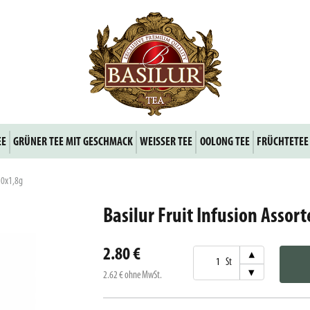
EE
GRÜNER TEE MIT GESCHMACK
WEISSER TEE
OOLONG TEE
FRÜCHTETEE
 10x1,8g
Basilur Fruit Infusion Assor
2.80 €
▾
St
▾
2.62 €
ohne MwSt.