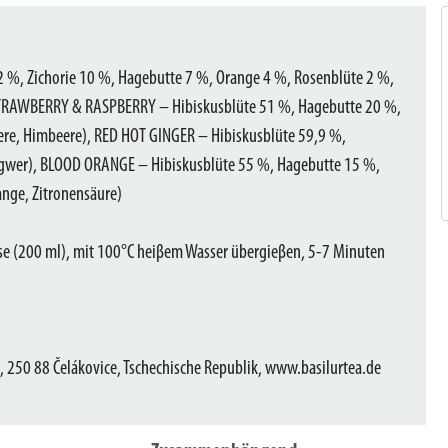
 %, Zichorie 10 %, Hagebutte 7 %, Orange 4 %, Rosenblüte 2 %,
 STRAWBERRY & RASPBERRY – Hibiskusblüte 51 %, Hagebutte 20 %,
ere, Himbeere), RED HOT GINGER – Hibiskusblüte 59,9 %,
gwer), BLOOD ORANGE – Hibiskusblüte 55 %, Hagebutte 15 %,
nge, Zitronensäure)
asse (200 ml), mit 100°C heiβem Wasser übergieβen, 5-7 Minuten
 250 88 Čelákovice, Tschechische Republik, www.basilurtea.de