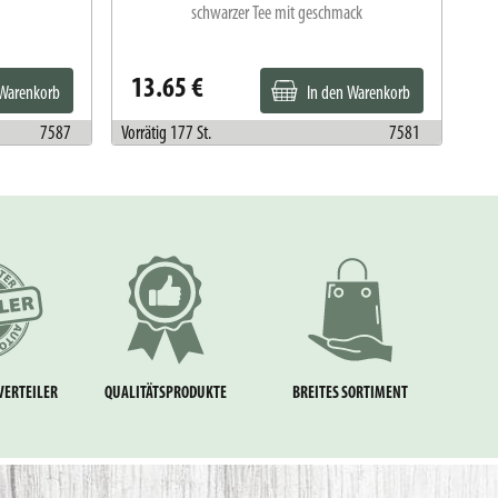
schwarzer Tee mit geschmack
13.65 €
1
 Warenkorb
In den Warenkorb
7587
Vorrätig 177 St.
7581
Vorr
VERTEILER
QUALITÄTSPRODUKTE
BREITES SORTIMENT