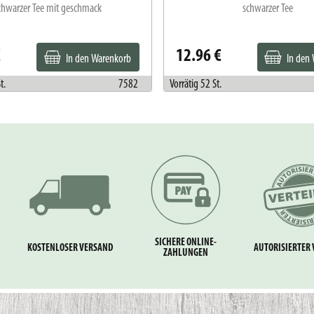
chwarzer Tee mit geschmack
schwarzer Tee
€
12.96 €
In den Warenkorb
In den
t.
7582
Vorrätig 52 St.
SICHERE ONLINE-
KOSTENLOSER VERSAND
AUTORISIERTER 
ZAHLUNGEN