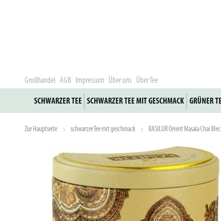
Großhandel
AGB
Impressum
Über uns
Über Tee
SCHWARZER TEE
SCHWARZER TEE MIT GESCHMACK
GRÜNER T
Zur Hauptseite
schwarzer Tee mit geschmack
BASILUR Orient Masala Chai Bl