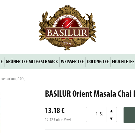
EE
GRÜNER TEE MIT GESCHMACK
WEISSER TEE
OOLONG TEE
FRÜCHTETEE
echverpackung 100g
BASILUR Orient Masala Chai
13.18 €
▾
St
▾
12.32 €
ohne MwSt.