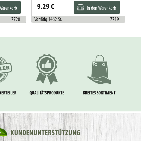
9.29 €
2
 Warenkorb
In den Warenkorb
7720
Vorrätig 1462 St.
7719
Vorr
VERTEILER
QUALITÄTSPRODUKTE
BREITES SORTIMENT
KUNDENUNTERSTÜTZUNG