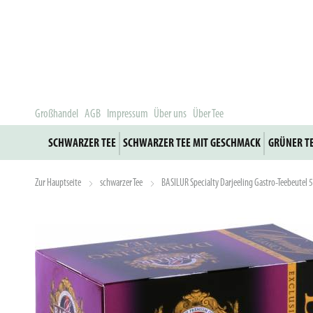
Großhandel
AGB
Impressum
Über uns
Über Tee
SCHWARZER TEE
SCHWARZER TEE MIT GESCHMACK
GRÜNER T
Zur Hauptseite
schwarzer Tee
BASILUR Specialty Darjeeling Gastro-Teebeutel 