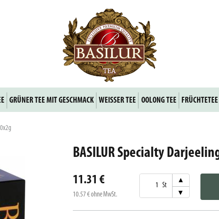
EE
GRÜNER TEE MIT GESCHMACK
WEISSER TEE
OOLONG TEE
FRÜCHTETEE
50x2g
BASILUR Specialty Darjeelin
11.31 €
▾
St
▾
10.57 €
ohne MwSt.