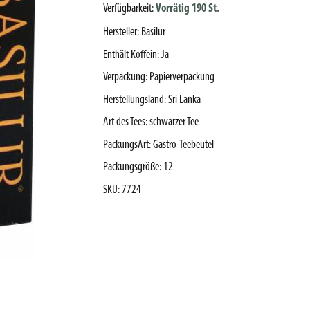
Verfügbarkeit:
Vorrätig 190 St.
Hersteller
:
Basilur
Enthält Koffein
:
Ja
Verpackung
:
Papierverpackung
Herstellungsland
:
Sri Lanka
Art des Tees
:
schwarzer Tee
PackungsArt
:
Gastro-Teebeutel
Packungsgröße
:
12
SKU
:
7724