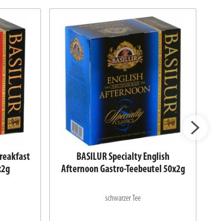
Breakfast
BASILUR Specialty English
B
x2g
Afternoon Gastro-Teebeutel 50x2g
schwarzer Tee